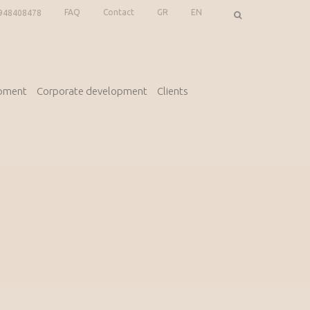
FAQ
Contact
GR
EN
948408478
opment
Corporate development
Clients