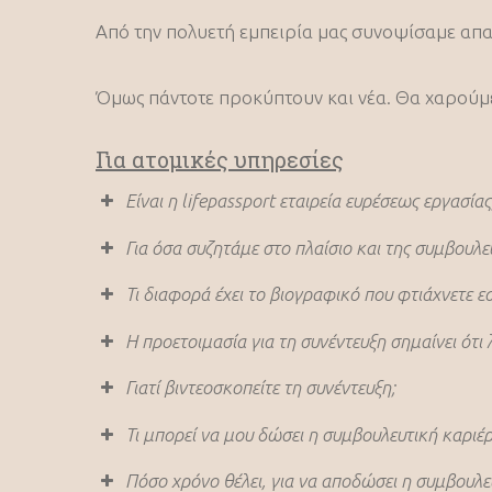
Από την πολυετή εμπειρία μας συνοψίσαμε απα
Όμως πάντοτε προκύπτουν και νέα. Θα χαρούμε 
Για ατομικές υπηρεσίες
Είναι η lifepassport εταιρεία ευρέσεως εργασίας
Για όσα συζητάμε στο πλαίσιο και της συμβουλε
Τι διαφορά έχει το βιογραφικό που φτιάχνετε ε
Η προετοιμασία για τη συνέντευξη σημαίνει ότι 
Γιατί βιντεοσκοπείτε τη συνέντευξη;
Μία εικόνα ίσον χίλιες λέξεις! Στο εξωτ
Τι μπορεί να μου δώσει η συμβουλευτική καριέρ
πρωτοπορεί η HR Passport. Είναι καθοριστ
Πόσο χρόνο θέλει, για να αποδώσει η συμβουλευ
άμεσα και τα δυνατά σημεία και τα σημεία