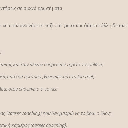
ντήσεις σε συχνά ερωτήματα.
να επικοινωνήσετε μαζί μας για οποιαδήποτε άλλη διευκρί
;
υτικής και των άλλων υπηρεσιών τηρείτε εχεμύθεια;
σείς από ένα πρότυπο βιογραφικού στο Internet;
λέτε στον υποψήφιο τι να πει;
ερικό η μέθοδος αυτή χρησιμοποιείται σε μεγάλο βαθμό 
ας (career coaching) που δεν μπορώ να το βρω ο ίδιος;
ικό να δει καρέ-καρέ ο υποψήφιος τι λέει και πώς το λέ
τική καριέρας (career coaching);
 προς βελτίωση και δουλεύουμε πολύ στοχευμένα.